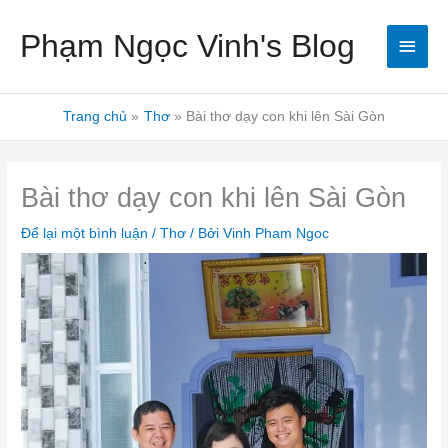
Nhảy
Men
Phạm Ngọc Vinh's Blog
tới
nội
chín
dung
Trang chủ
Thơ
Bài thơ dạy con khi lên Sài Gòn
Bài thơ dạy con khi lên Sài Gòn
Để lại một bình luận
/
Thơ
/ Bởi
Vinh Pham Ngoc