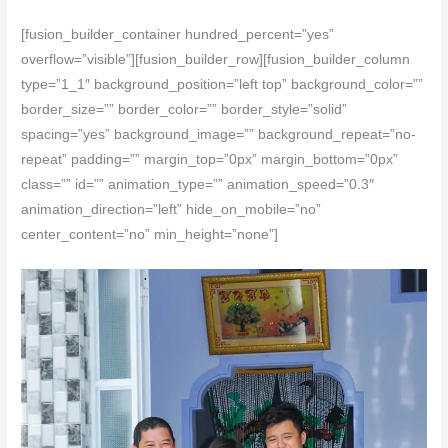
[fusion_builder_container hundred_percent=”yes”
overflow=”visible”][fusion_builder_row][fusion_builder_column
type=”1_1″ background_position=”left top” background_color=””
border_size=”” border_color=”” border_style=”solid”
spacing=”yes” background_image=”” background_repeat=”no-
repeat” padding=”” margin_top=”0px” margin_bottom=”0px”
class=”” id=”” animation_type=”” animation_speed=”0.3″
animation_direction=”left” hide_on_mobile=”no”
center_content=”no” min_height=”none”]