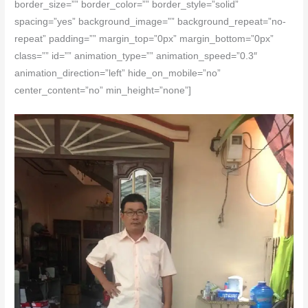
border_size=”” border_color=”” border_style=”solid”
spacing=”yes” background_image=”” background_repeat=”no-
repeat” padding=”” margin_top=”0px” margin_bottom=”0px”
class=”” id=”” animation_type=”” animation_speed=”0.3″
animation_direction=”left” hide_on_mobile=”no”
center_content=”no” min_height=”none”]