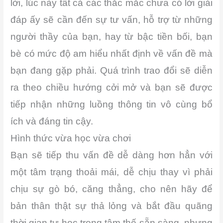
lời, lúc này tất cả các thắc mắc chưa có lời giải
đáp ấy sẽ cần đến sự tư vấn, hỗ trợ từ những
người thầy của bạn, hay từ bậc tiền bối, bạn
bè có mức độ am hiểu nhất định về vấn đề mà
bạn đang gặp phải. Quá trình trao đổi sẽ diễn
ra theo chiều hướng cởi mở và bạn sẽ được
tiếp nhận những luồng thông tin vô cùng bổ
ích và đáng tin cậy.
Hình thức vừa học vừa chơi
Bạn sẽ tiếp thu vấn đề dễ dàng hơn hẳn với
một tâm trạng thoải mái, dễ chịu thay vì phải
chịu sự gò bó, căng thẳng, cho nên hãy để
bản thân thật sự thả lỏng và bắt đầu quãng
thời gian tự học trong tâm thế sẵn sàng, nhưng