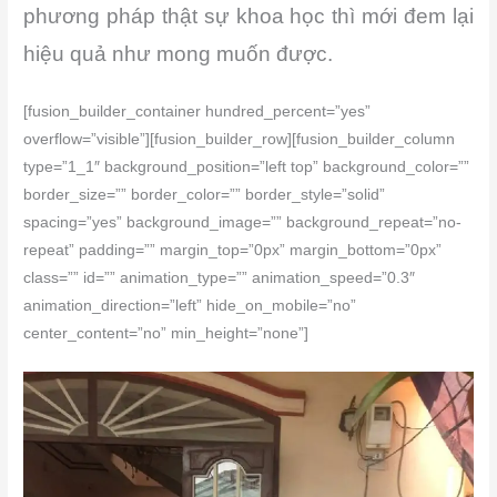
phương pháp thật sự khoa học thì mới đem lại
hiệu quả như mong muốn được.
[fusion_builder_container hundred_percent=”yes”
overflow=”visible”][fusion_builder_row][fusion_builder_column
type=”1_1″ background_position=”left top” background_color=””
border_size=”” border_color=”” border_style=”solid”
spacing=”yes” background_image=”” background_repeat=”no-
repeat” padding=”” margin_top=”0px” margin_bottom=”0px”
class=”” id=”” animation_type=”” animation_speed=”0.3″
animation_direction=”left” hide_on_mobile=”no”
center_content=”no” min_height=”none”]