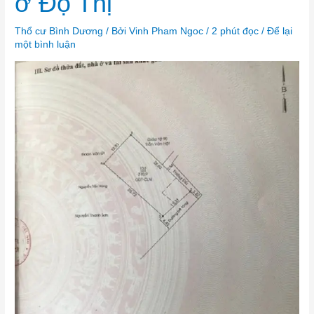
ở Độ Thị
ở
Độ
Thị
Thổ cư Bình Dương
/ Bởi
Vinh Pham Ngoc
/
2 phút đọc
/
Để lại
một bình luận