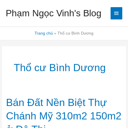
Nhảy
Men
Phạm Ngọc Vinh's Blog
tới
nội
chín
dung
Trang chủ
Thổ cư Bình Dương
Thổ cư Bình Dương
Bán
Bán Đất Nền Biệt Thự
Đất
Nền
Biệt
Chánh Mỹ 310m2 150m2
Thự
Chánh
Mỹ
310m2
150m2