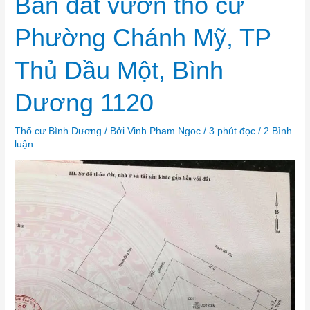
Bán đất vườn thổ cư
đất
vườn
thổ
Phường Chánh Mỹ, TP
cư
Phường
Chánh
Mỹ,
Thủ Dầu Một, Bình
TP
Thủ
Dầu
Một,
Dương 1120
Bình
Dương
1120
Thổ cư Bình Dương
/ Bởi
Vinh Pham Ngoc
/
3 phút đọc
/
2 Bình
luận