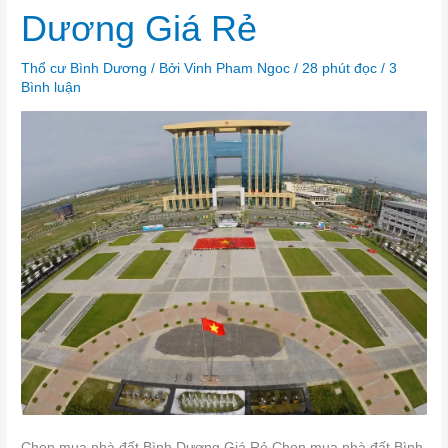
đất
Dương Giá Rẻ
Bình
Dương
Giá
Rẻ
Thổ cư Bình Dương
/ Bởi
Vinh Pham Ngoc
/
28 phút đọc
/
3
Bình luận
Chọn mua nhà đất Bình Dương Giá Rẻ Chọn mua nhà đất Bình