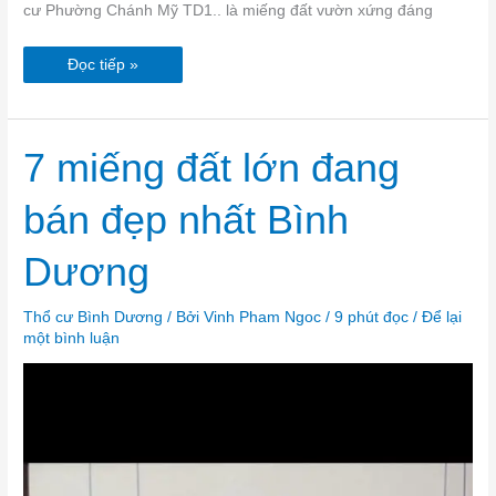
cư Phường Chánh Mỹ TD1.. là miếng đất vườn xứng đáng
Đọc tiếp »
7
7 miếng đất lớn đang
miếng
đất
lớn
bán đẹp nhất Bình
đang
bán
đẹp
nhất
Dương
Bình
Dương
Thổ cư Bình Dương
/ Bởi
Vinh Pham Ngoc
/
9 phút đọc
/
Để lại
một bình luận