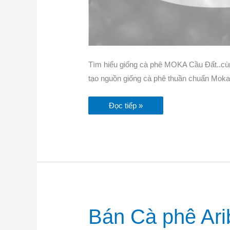
Tìm hiểu giống cà phê MOKA Cầu Đất..cù
tạo nguồn giống cà phê thuần chuẩn Moka 
Đọc tiếp »
Bán
Bán Cà phê Ari
Cà
phê
Aribica