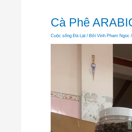
Cà
Cà Phê ARABI
Phê
ARABICA
và
ROBUSTA
Cuộc sống Đà Lạt
/ Bởi
Vinh Pham Ngoc
với
Mr
VINH