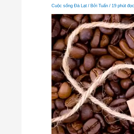
Cầu
Cuộc sống Đà Lạt
/ Bởi
Tuấn
/
19 phút đọ
Đất
chuẩn
tại
vườn