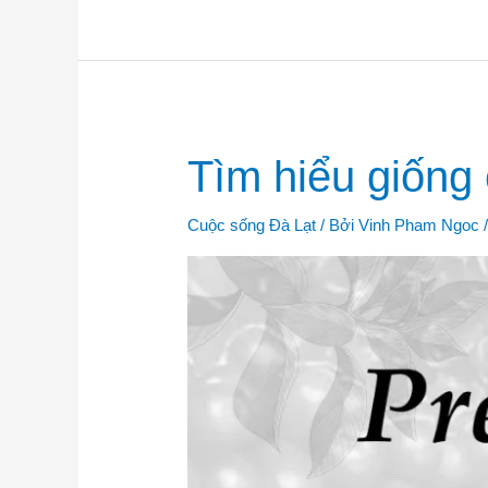
Tìm
Tìm hiểu giốn
hiểu
giống
cà
phê
Cuộc sống Đà Lạt
/ Bởi
Vinh Pham Ngoc
MOKA
Cầu
Đất