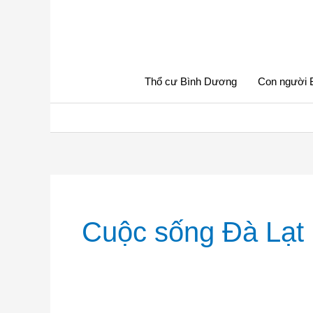
Nhảy
tới
nội
dung
Thổ cư Bình Dương
Con người 
Cuộc sống Đà Lạt