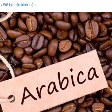
c
/
Để lại một bình luận