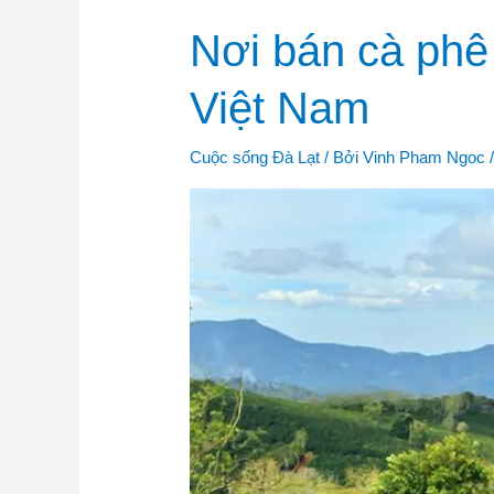
Nơi
Nơi bán cà phê 
bán
cà
phê
Việt Nam
Arabica
và
trà
ô
Cuộc sống Đà Lạt
/ Bởi
Vinh Pham Ngoc
long
sấy
lạnh
rẻ
nhất
Việt
Nam