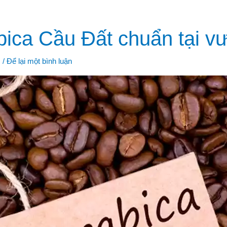
bica Cầu Đất chuẩn tại v
c
/
Để lại một bình luận