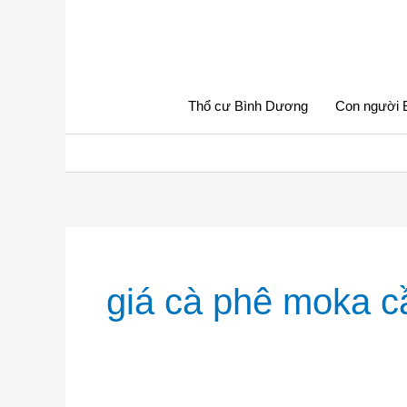
Nhảy
tới
nội
dung
Thổ cư Bình Dương
Con người 
giá cà phê moka c