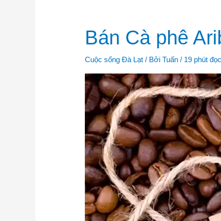
Bán
Bán Cà phê Ari
Cà
phê
Aribica
Cầu
Cuộc sống Đà Lạt
/ Bởi
Tuấn
/
19 phút đọ
Đất
chuẩn
tại
vườn