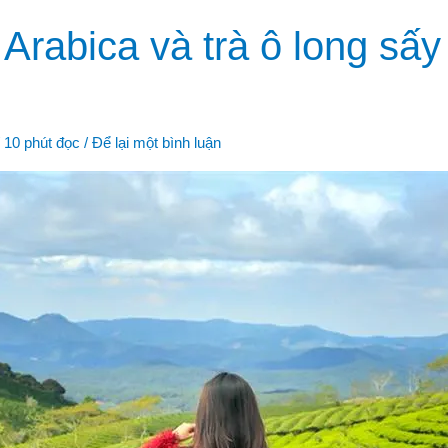
Arabica và trà ô long sấy
/
10 phút đọc
/
Để lại một bình luận