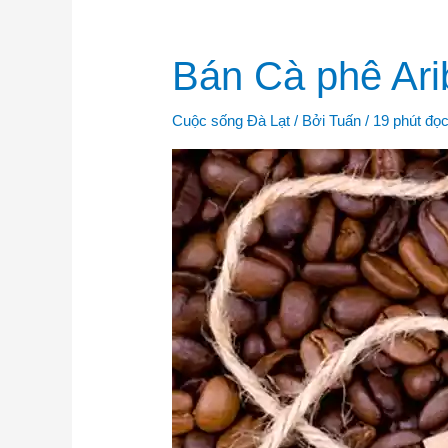
Bán
Bán Cà phê Ari
Cà
phê
Aribica
Cầu
Cuộc sống Đà Lạt
/ Bởi
Tuấn
/
19 phút đọ
Đất
chuẩn
tại
vườn