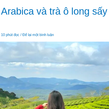
Arabica và trà ô long sấy
/
10 phút đọc
/
Để lại một bình luận