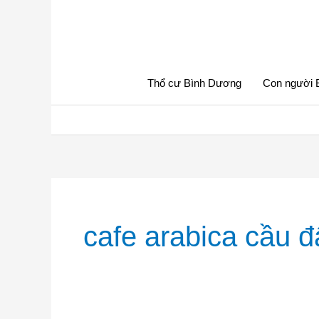
Nhảy
tới
nội
dung
Thổ cư Bình Dương
Con người 
cafe arabica cầu đ