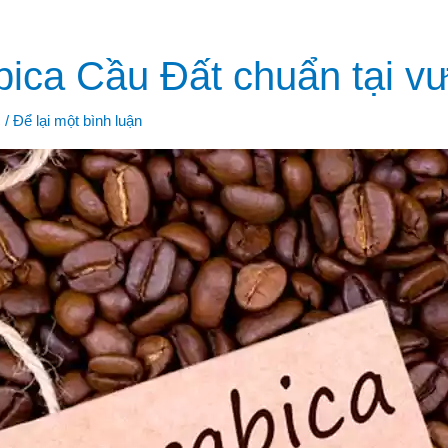
bica Cầu Đất chuẩn tại v
c
/
Để lại một bình luận