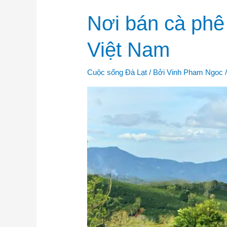
Nơi
Nơi bán cà phê 
bán
cà
phê
Việt Nam
Arabica
và
trà
ô
Cuộc sống Đà Lạt
/ Bởi
Vinh Pham Ngoc
long
sấy
lạnh
rẻ
nhất
Việt
Nam