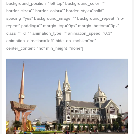
background_position=”left top” background_color=””
border_size=”” border_color=”” border_style=”solid”
spacing=”yes” background_image=”” background_repeat=”no-
repeat” padding=”” margin_top=”0px” margin_bottom=”0px”
class=”” id=”” animation_type=”” animation_speed=”0.3″
animation_direction=”left” hide_on_mobile=”no”
center_content=”no” min_height=”none”]