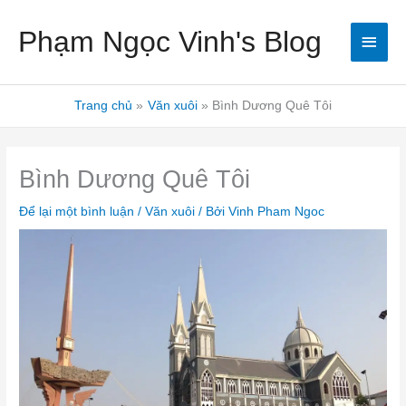
Nhảy
Men
Phạm Ngọc Vinh's Blog
tới
nội
chín
dung
Trang chủ
Văn xuôi
Bình Dương Quê Tôi
Bình Dương Quê Tôi
Để lại một bình luận
/
Văn xuôi
/ Bởi
Vinh Pham Ngoc