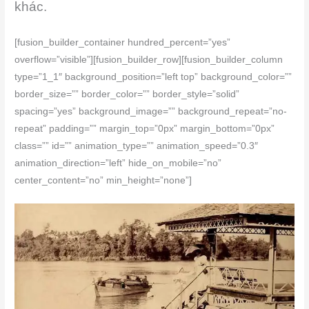
khác.
[fusion_builder_container hundred_percent=”yes”
overflow=”visible”][fusion_builder_row][fusion_builder_column
type=”1_1″ background_position=”left top” background_color=””
border_size=”” border_color=”” border_style=”solid”
spacing=”yes” background_image=”” background_repeat=”no-
repeat” padding=”” margin_top=”0px” margin_bottom=”0px”
class=”” id=”” animation_type=”” animation_speed=”0.3″
animation_direction=”left” hide_on_mobile=”no”
center_content=”no” min_height=”none”]