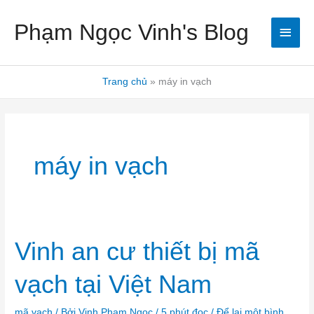
Nhảy
Men
Phạm Ngọc Vinh's Blog
tới
nội
chín
dung
Trang chủ
máy in vạch
máy in vạch
Vinh
Vinh an cư thiết bị mã
an
cư
thiết
vạch tại Việt Nam
bị
mã
vạch
tại
Việt
mã vạch
/ Bởi
Vinh Pham Ngoc
/
5 phút đọc
/
Để lại một bình