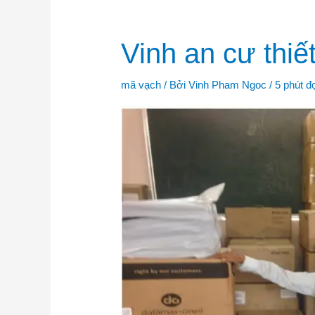
Vinh
Vinh an cư thiế
an
cư
thiết
bị
mã vạch
/ Bởi
Vinh Pham Ngoc
/
5 phút đ
mã
vạch
tại
Việt
Nam