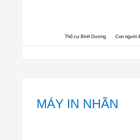
Nhảy
tới
nội
dung
Thổ cư Bình Dương
Con người 
MÁY IN NHÃN