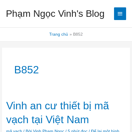
Nhảy
Men
Phạm Ngọc Vinh's Blog
tới
nội
chín
dung
Trang chủ
B852
B852
Vinh
Vinh an cư thiết bị mã
an
cư
thiết
vạch tại Việt Nam
bị
mã
vạch
tại
Việt
mã vạch
/ Bởi
Vinh Pham Ngoc
/
5 phút đọc
/
Để lại một bình